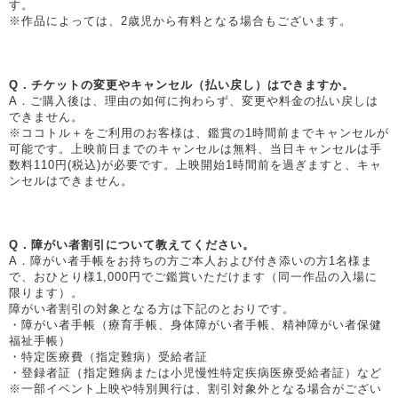
す。
※作品によっては、2歳児から有料となる場合もございます。
Q．チケットの変更やキャンセル（払い戻し）はできますか。
A．ご購入後は、理由の如何に拘わらず、変更や料金の払い戻しは
できません。
※ココトル＋をご利用のお客様は、鑑賞の1時間前までキャンセルが
可能です。上映前日までのキャンセルは無料、当日キャンセルは手
数料110円(税込)が必要です。上映開始1時間前を過ぎますと、キャ
ンセルはできません。
Q．障がい者割引について教えてください。
A．障がい者手帳をお持ちの方ご本人および付き添いの方1名様ま
で、おひとり様1,000円でご鑑賞いただけます（同一作品の入場に
限ります）。
障がい者割引の対象となる方は下記のとおりです。
・障がい者手帳（療育手帳、身体障がい者手帳、精神障がい者保健
福祉手帳）
・特定医療費（指定難病）受給者証
・登録者証（指定難病または小児慢性特定疾病医療受給者証）など
※一部イベント上映や特別興行は、割引対象外となる場合がござい