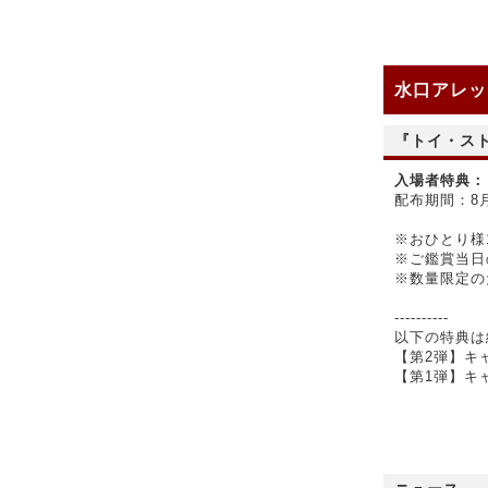
水口アレッ
『トイ・スト
入場者特典：
配布期間：8月
※おひとり様
※ご鑑賞当日
※数量限定の
----------
以下の特典は
【第2弾】キ
【第1弾】キ