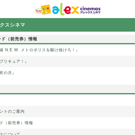
クスシネマ
ード（前売券）情報
 N.E.W. メトロポリスを駆け抜けろ！』
プリキュア！』
宵の月』
S
ントのご案内
ド（前売券）情報
スについて