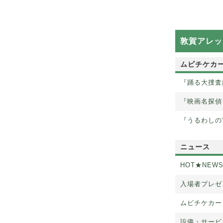
敦賀アレッ
ムビチケカ
『踊る大捜査線
『映画名探偵
『うるわしの
ニュース
HOT★NEW
入場者プレゼ
ムビチケカー
設備・サービ